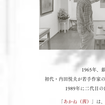
1965年
初代・内田悦夫が若手作家
1989年に二代目
「
あかね（茜）
」は